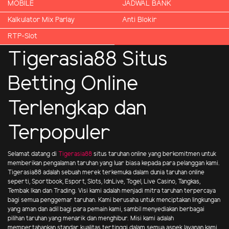
MOBILE
JADWAL BANK
Kalkulator Mix Parlay
Anti Blokir
RTP-Slot
Tigerasia88 Situs
Betting Online
Terlengkap dan
Terpopuler
Selamat datang di
Tigerasia88
situs taruhan online yang berkomitmen untuk
memberikan pengalaman taruhan yang luar biasa kepada para pelanggan kami.
Tigerasia88 adalah sebuah merek terkemuka dalam dunia taruhan online
seperti, Sportbook, Esport, Slots, IdnLive, Togel, Live Casino, Tangkas,
Tembak Ikan dan Trading. Visi kami adalah menjadi mitra taruhan terpercaya
bagi semua penggemar taruhan. Kami berusaha untuk menciptakan lingkungan
yang aman dan adil bagi para pemain kami, sambil menyediakan berbagai
pilihan taruhan yang menarik dan menghibur. Misi kami adalah
mempertahankan standar kualitas tertinggi dalam semua aspek layanan kami,